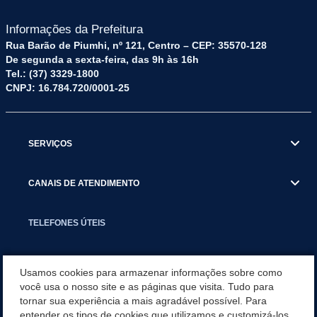
Informações da Prefeitura
Rua Barão de Piumhi, nº 121, Centro – CEP: 35570-128
De segunda a sexta-feira, das 9h às 16h
Tel.: (37) 3329-1800
CNPJ: 16.784.720/0001-25
SERVIÇOS
CANAIS DE ATENDIMENTO
TELEFONES ÚTEIS
EXECUTIVO
Usamos cookies para armazenar informações sobre como
você usa o nosso site e as páginas que visita. Tudo para
tornar sua experiência a mais agradável possível. Para
NOTÍCIAS
entender os tipos de cookies que utilizamos e customizá-los,