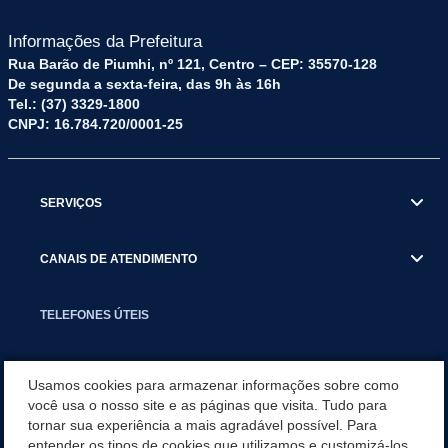
Informações da Prefeitura
Rua Barão de Piumhi, nº 121, Centro – CEP: 35570-128
De segunda a sexta-feira, das 9h às 16h
Tel.: (37) 3329-1800
CNPJ: 16.784.720/0001-25
SERVIÇOS
CANAIS DE ATENDIMENTO
TELEFONES ÚTEIS
EXECUTIVO
Usamos cookies para armazenar informações sobre como
você usa o nosso site e as páginas que visita. Tudo para
tornar sua experiência a mais agradável possível. Para
NOTÍCIAS
entender os tipos de cookies que utilizamos e customizá-los,