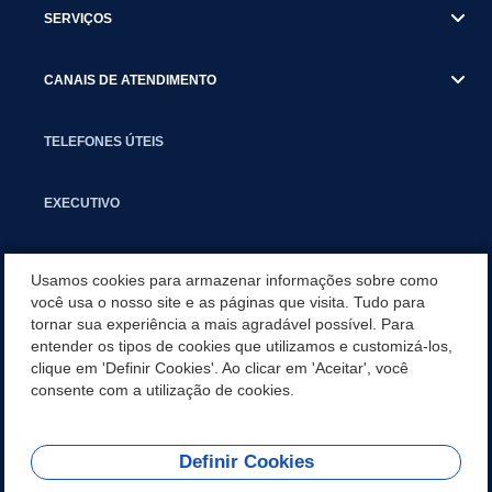
SERVIÇOS
CANAIS DE ATENDIMENTO
TELEFONES ÚTEIS
EXECUTIVO
NOTÍCIAS
Usamos cookies para armazenar informações sobre como
você usa o nosso site e as páginas que visita. Tudo para
tornar sua experiência a mais agradável possível. Para
APLICATIVO
entender os tipos de cookies que utilizamos e customizá-los,
clique em 'Definir Cookies'. Ao clicar em 'Aceitar', você
SECRETARIAS
consente com a utilização de cookies.
Definir Cookies
REDES SOCIAIS