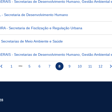
AIS - Secretarias de Desenvolvimento Humano, Gestão Ambiental 
- Secretaria de Desenvolvimento Humano
 - Secretaria de Fisclização e Regulação Urbana
Secretarias de Meio Ambiente e Saúde
AIS - Secretarias de Desenvolvimento Humano, Gestão Ambiental 
1
5
6
7
8
9
10
11
12
28