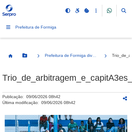
Prefeitura de Formiga
Prefeitura de Formiga divulga resultado da grande final do Ruralzão Sicoob Credifor 2026
Trio_de_a
Botão Menu
Página Inicial
Trio_de_arbitragem_e_capitA3es_
Publicação:
09/06/2026 08h42
Última modificação:
09/06/2026 08h42