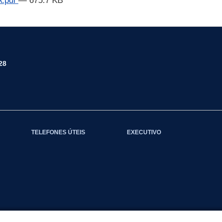
.pdf
— 675.7 KB
28
TELEFONES ÚTEIS
EXECUTIVO