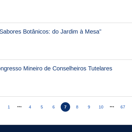
"Sabores Botânicos: do Jardim à Mesa"
ongresso Mineiro de Conselheiros Tutelares
1
4
5
6
7
8
9
10
67